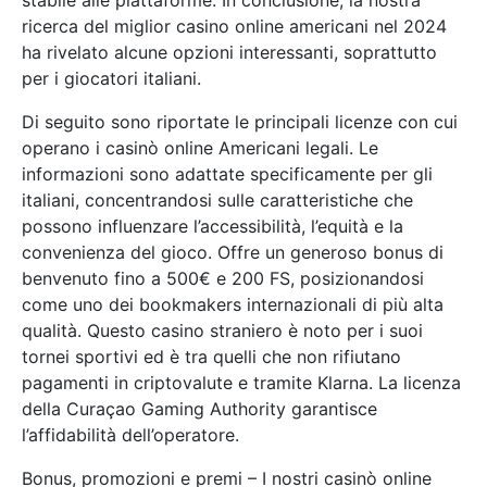
stabile alle piattaforme. In conclusione, la nostra
ricerca del miglior casino online americani nel 2024
ha rivelato alcune opzioni interessanti, soprattutto
per i giocatori italiani.
Di seguito sono riportate le principali licenze con cui
operano i casinò online Americani legali. Le
informazioni sono adattate specificamente per gli
italiani, concentrandosi sulle caratteristiche che
possono influenzare l’accessibilità, l’equità e la
convenienza del gioco. Offre un generoso bonus di
benvenuto fino a 500€ e 200 FS, posizionandosi
come uno dei bookmakers internazionali di più alta
qualità. Questo casino straniero è noto per i suoi
tornei sportivi ed è tra quelli che non rifiutano
pagamenti in criptovalute e tramite Klarna. La licenza
della Curaçao Gaming Authority garantisce
l’affidabilità dell’operatore.
Bonus, promozioni e premi – I nostri casinò online