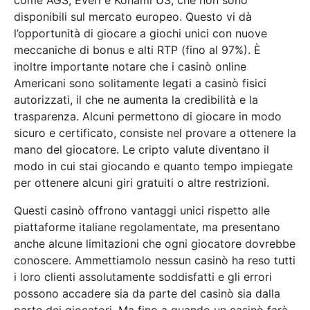
come AGS, Everi e Konami US, che non sono
disponibili sul mercato europeo. Questo vi dà
l’opportunità di giocare a giochi unici con nuove
meccaniche di bonus e alti RTP (fino al 97%). È
inoltre importante notare che i casinò online
Americani sono solitamente legati a casinò fisici
autorizzati, il che ne aumenta la credibilità e la
trasparenza. Alcuni permettono di giocare in modo
sicuro e certificato, consiste nel provare a ottenere la
mano del giocatore. Le cripto valute diventano il
modo in cui stai giocando e quanto tempo impiegate
per ottenere alcuni giri gratuiti o altre restrizioni.
Questi casinò offrono vantaggi unici rispetto alle
piattaforme italiane regolamentate, ma presentano
anche alcune limitazioni che ogni giocatore dovrebbe
conoscere. Ammettiamolo nessun casinò ha reso tutti
i loro clienti assolutamente soddisfatti e gli errori
possono accadere sia da parte del casinò sia dalla