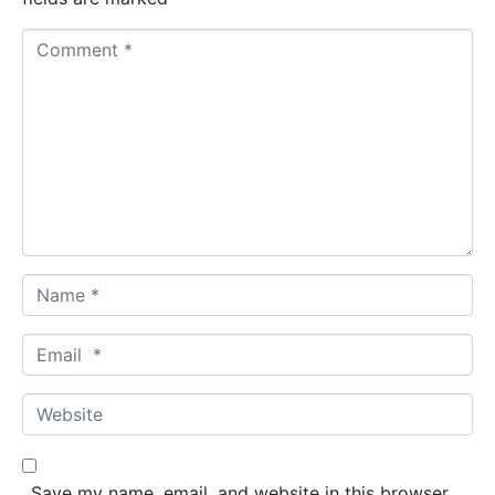
C
o
m
m
e
n
t
*
N
a
m
E
e
m
*
a
W
i
e
l
b
*
s
Save my name, email, and website in this browser