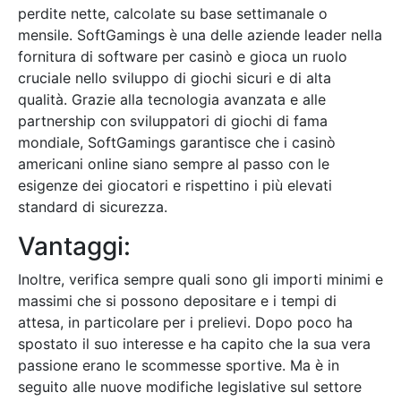
perdite nette, calcolate su base settimanale o
mensile. SoftGamings è una delle aziende leader nella
fornitura di software per casinò e gioca un ruolo
cruciale nello sviluppo di giochi sicuri e di alta
qualità. Grazie alla tecnologia avanzata e alle
partnership con sviluppatori di giochi di fama
mondiale, SoftGamings garantisce che i casinò
americani online siano sempre al passo con le
esigenze dei giocatori e rispettino i più elevati
standard di sicurezza.
Vantaggi:
Inoltre, verifica sempre quali sono gli importi minimi e
massimi che si possono depositare e i tempi di
attesa, in particolare per i prelievi. Dopo poco ha
spostato il suo interesse e ha capito che la sua vera
passione erano le scommesse sportive. Ma è in
seguito alle nuove modifiche legislative sul settore