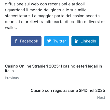
diffusione sul web con recensioni e articoli
riguardanti il mondo del gioco e le sue mille
sfaccettature. La maggior parte dei casinò accetta
depositi e prelievi tramite carta di credito e diversi e-
wallet.
Facebook
Twitter
LinkedIn
Casino Online Stranieri 2025: I casino esteri legali in
Italia
Previous
Casinò con registrazione SPID nel 2025
Next