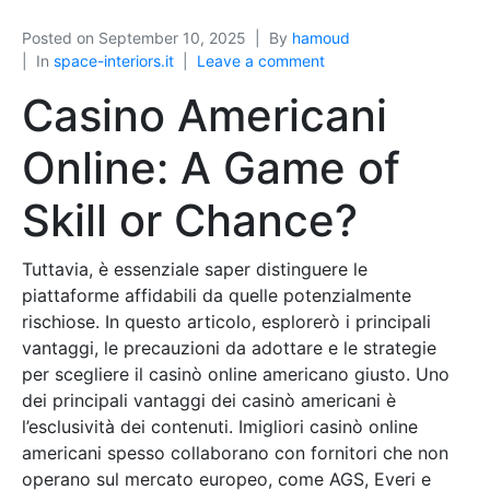
Posted on
September 10, 2025
By
hamoud
In
space-interiors.it
Leave a comment
Casino Americani
Online: A Game of
Skill or Chance?
Tuttavia, è essenziale saper distinguere le
piattaforme affidabili da quelle potenzialmente
rischiose. In questo articolo, esplorerò i principali
vantaggi, le precauzioni da adottare e le strategie
per scegliere il casinò online americano giusto. Uno
dei principali vantaggi dei casinò americani è
l’esclusività dei contenuti. Imigliori casinò online
americani spesso collaborano con fornitori che non
operano sul mercato europeo, come AGS, Everi e