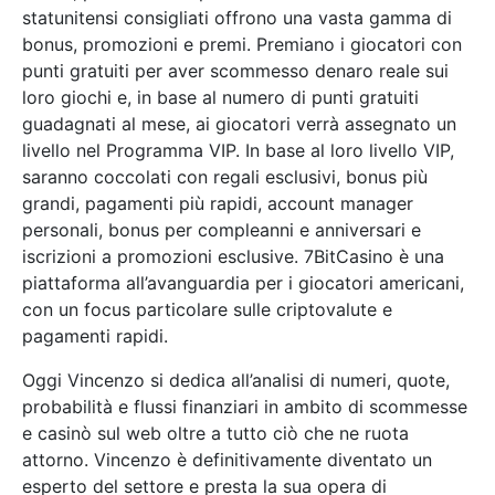
statunitensi consigliati offrono una vasta gamma di
bonus, promozioni e premi. Premiano i giocatori con
punti gratuiti per aver scommesso denaro reale sui
loro giochi e, in base al numero di punti gratuiti
guadagnati al mese, ai giocatori verrà assegnato un
livello nel Programma VIP. In base al loro livello VIP,
saranno coccolati con regali esclusivi, bonus più
grandi, pagamenti più rapidi, account manager
personali, bonus per compleanni e anniversari e
iscrizioni a promozioni esclusive. 7BitCasino è una
piattaforma all’avanguardia per i giocatori americani,
con un focus particolare sulle criptovalute e
pagamenti rapidi.
Oggi Vincenzo si dedica all’analisi di numeri, quote,
probabilità e flussi finanziari in ambito di scommesse
e casinò sul web oltre a tutto ciò che ne ruota
attorno. Vincenzo è definitivamente diventato un
esperto del settore e presta la sua opera di