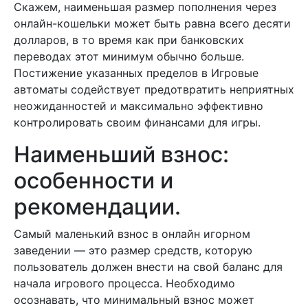
Скажем, наименьшая размер пополнения через
онлайн-кошельки может быть равна всего десяти
долларов, в то время как при банковских
переводах этот минимум обычно больше.
Постижение указанных пределов в Игровые
автоматы содействует предотвратить неприятных
неожиданностей и максимально эффективно
контролировать своим финансами для игры.
Наименьший взнос:
особенности и
рекомендации.
Самый маленький взнос в онлайн игорном
заведении — это размер средств, которую
пользователь должен внести на свой баланс для
начала игрового процесса. Необходимо
осознавать, что минимальный взнос может