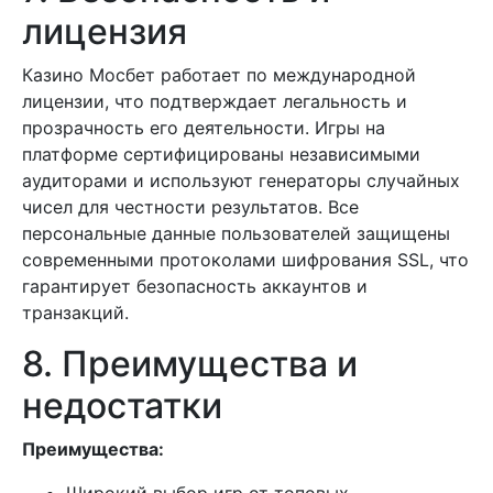
лицензия
Казино Мосбет работает по международной
лицензии, что подтверждает легальность и
прозрачность его деятельности. Игры на
платформе сертифицированы независимыми
аудиторами и используют генераторы случайных
чисел для честности результатов. Все
персональные данные пользователей защищены
современными протоколами шифрования SSL, что
гарантирует безопасность аккаунтов и
транзакций.
8. Преимущества и
недостатки
Преимущества: