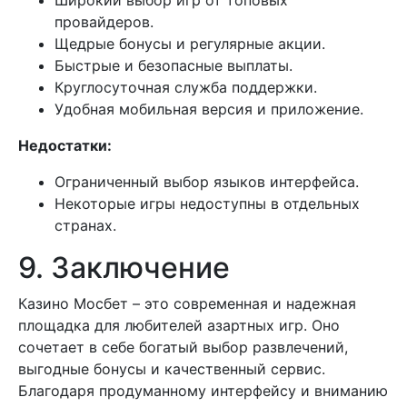
Широкий выбор игр от топовых
провайдеров.
Щедрые бонусы и регулярные акции.
Быстрые и безопасные выплаты.
Круглосуточная служба поддержки.
Удобная мобильная версия и приложение.
Недостатки:
Ограниченный выбор языков интерфейса.
Некоторые игры недоступны в отдельных
странах.
9. Заключение
Казино Мосбет – это современная и надежная
площадка для любителей азартных игр. Оно
сочетает в себе богатый выбор развлечений,
выгодные бонусы и качественный сервис.
Благодаря продуманному интерфейсу и вниманию