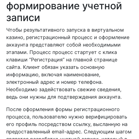
формирование учетной
записи
Чтобы результативного запуска в виртуальном
казино, регистрационный процесс и оформление
аккаунта представляют собой необходимыми
этапами. Процесс процесс стартует с клика
клавиши “Регистрация” на главной странице
сайта. Клиент обязан указать основную
информацию, включая наименование,
электронный адрес и номер телефона.
Необходимо задействовать свежие сведения,
ведь они нужны для подтверждения аккаунта.
После оформления формы регистрационного
процесса, пользователю нужно верифицировать
его профиль посредством ссылку, высланную на
предоставленный email-адрес. Следующим шагом