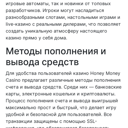
игровые автоматы, так и новинки от топовых
разработчиков. Игроки могут насладиться
разнообразными слотами, настольными играми и
live-казино с реальными дилерами, что позволяет
создать уникальную атмосферу настоящего
казино прямо у себя дома.
Методы пополнения и
вывода средств
Для удобства пользователей казино Honey Money
Casino предлагает различные методы пополнения
счета и вывода средств. Среди них — банковские
карты, электронные кошельки и криптовалюты.
Процесс пополнения счета и вывода выигрышей
максимально прост и быстрый, что делает игру
удобной и безопасной для пользователей. Все
транзакции защищены с помощью SSL-