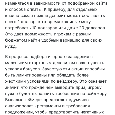
изменяться в зависимости от подобранной сайта
и способа оплаты. К примеру, для отдельных
казино самая низкая депозит может составлять
всего 1 доллар, в то время как иные могут
потребовать 10 долларов или даже 20 долларов.
Это дает возможность игрокам с разным
бюджетом найти удобный вариацию для своих
нужд.
В процессе подбора игорного заведения с
маленьким стартовым депозитом важно учесть
условия бонусов. Зачастую эти акции способны
быть лимитированы или обладать более
жесткими условиями по вейджеру. Это означает,
значит, что прежде чем выводить приз, игроку
нужно будет выполнить требования по вейджеру.
Бывалые геймеры предлагают вдумчиво
анализировать регламенты и требования
предложений, чтобы предотвратить негативных