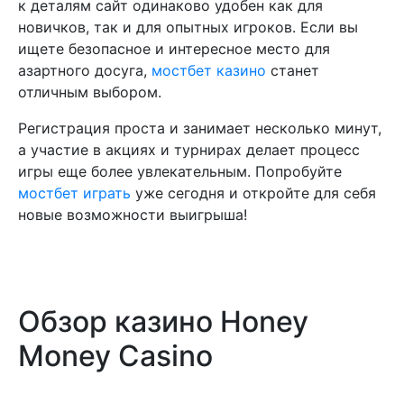
к деталям сайт одинаково удобен как для
новичков, так и для опытных игроков. Если вы
ищете безопасное и интересное место для
азартного досуга,
мостбет казино
станет
отличным выбором.
Регистрация проста и занимает несколько минут,
а участие в акциях и турнирах делает процесс
игры еще более увлекательным. Попробуйте
мостбет играть
уже сегодня и откройте для себя
новые возможности выигрыша!
Обзор казино Honey
Money Casino