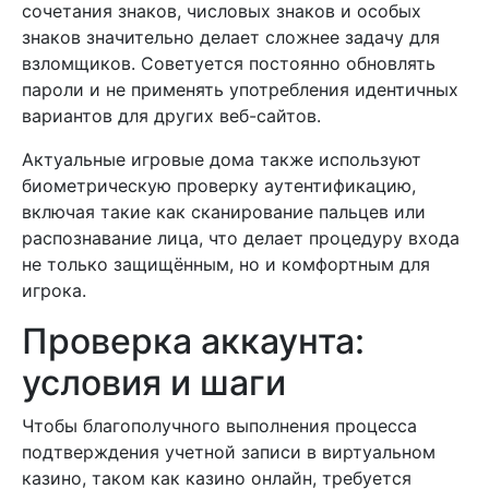
сочетания знаков, числовых знаков и особых
знаков значительно делает сложнее задачу для
взломщиков. Советуется постоянно обновлять
пароли и не применять употребления идентичных
вариантов для других веб-сайтов.
Актуальные игровые дома также используют
биометрическую проверку аутентификацию,
включая такие как сканирование пальцев или
распознавание лица, что делает процедуру входа
не только защищённым, но и комфортным для
игрока.
Проверка аккаунта:
условия и шаги
Чтобы благополучного выполнения процесса
подтверждения учетной записи в виртуальном
казино, таком как казино онлайн, требуется