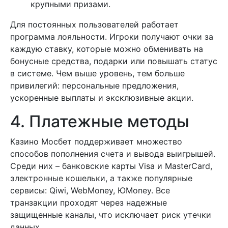
крупными призами.
Для постоянных пользователей работает
программа лояльности. Игроки получают очки за
каждую ставку, которые можно обменивать на
бонусные средства, подарки или повышать статус
в системе. Чем выше уровень, тем больше
привилегий: персональные предложения,
ускоренные выплаты и эксклюзивные акции.
4. Платежные методы
Казино Мосбет поддерживает множество
способов пополнения счета и вывода выигрышей.
Среди них – банковские карты Visa и MasterCard,
электронные кошельки, а также популярные
сервисы: Qiwi, WebMoney, ЮMoney. Все
транзакции проходят через надежные
защищенные каналы, что исключает риск утечки
данных.