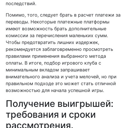
последствий.
Помимо, того, следует брать в расчет платежи за
переводы. Некоторые платежные платформы
имеют возможность брать дополнительные
комиссии за перечисления маленьких сумм.
Чтобы предотвратить лишних издержек,
рекомендуется заблаговременно просмотреть
правилами применения выбранного метода
оплаты. В итоге, подбор игрового клуба с
минимальным вкладом запрашивает
внимательного анализа и учета мелочей, но при
правильном подходе это может стать отличной
возможностью для начала успешной игры.
Получение выигрышей:
требования и сроки
рассмотрения.