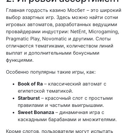
Главная гордость казино Мосбет – это широкий
выбор азартных игр. Здесь можно найти сотни
игровых автоматов, разработанных ведущими
провайдерами индустрии: NetEnt, Microgaming,
Pragmatic Play, Novomatic и другими. Слоты
отличаются тематиками, количеством линий
выплат и дополнительными бонусными
функциями.
Особенно популярны такие игры, как:
Book of Ra
– классический автомат с
египетской тематикой.
Starburst
– красочный слот с простыми
правилами и частыми выигрышами.
Sweet Bonanza
– динамичная игра с
каскадными барабанами и множителями.
Кроме слотов, пользователи могут испытать