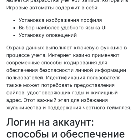
является разработка учетной записи, который в
Игровые автоматы содержит в себя:
Установка изображения профиля
Выбор наиболее удобного языка UI
Установку оповещений
Охрана данных выполняет ключевую функцию в
процессе учета. Интернет казино применяют
современные способы кодирования для
обеспечения безопасности личной информации
пользователей. Идентификация пользователя
также может потребовать предоставления
файлов, удостоверяющих годы и жилищный
адрес. Этот важный этап для избежания
жульничества и поддержания честного геймплея.
Логин на аккаунт:
способы и обеспечение