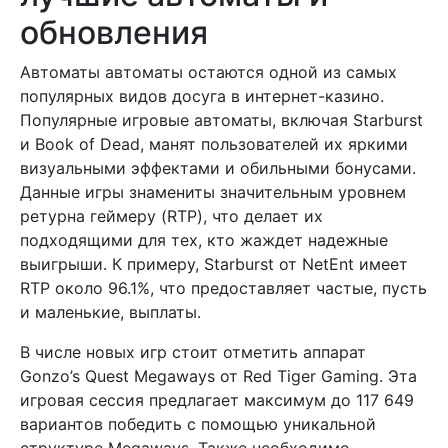
обновления
Автоматы автоматы остаются одной из самых
популярных видов досуга в интернет-казино.
Популярные игровые автоматы, включая Starburst
и Book of Dead, манят пользователей их яркими
визуальными эффектами и обильными бонусами.
Данные игры знамениты значительным уровнем
ретурна геймеру (RTP), что делает их
подходящими для тех, кто жаждет надежные
выигрыши. К примеру, Starburst от NetEnt имеет
RTP около 96.1%, что предоставляет частые, пусть
и маленькие, выплаты.
В числе новых игр стоит отметить аппарат
Gonzo’s Quest Megaways от Red Tiger Gaming. Эта
игровая сессия предлагает максимум до 117 649
вариантов победить с помощью уникальной